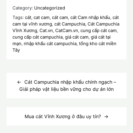
Category:
Uncategorized
Tags:
cát
,
cat cam
,
cát cam
,
cát Cam nhập khẩu
,
cát
cam tại vĩnh xương
,
cát Campuchia
,
Cát Campuchia
Vĩnh Xương
,
Cat.vn
,
CatCam.vn
,
cung cấp cát cam
,
cung cấp cát campuchia
,
giá cát cam
,
giá cát tại
mạn
,
nhập khẩu cát campuchia
,
tổng kho cát miền
Tây
Điều
hướng
Cát Campuchia nhập khẩu chính ngạch –
Giải pháp vật liệu bền vững cho dự án lớn
bài
viết
Mua cát Vĩnh Xương ở đâu uy tín?