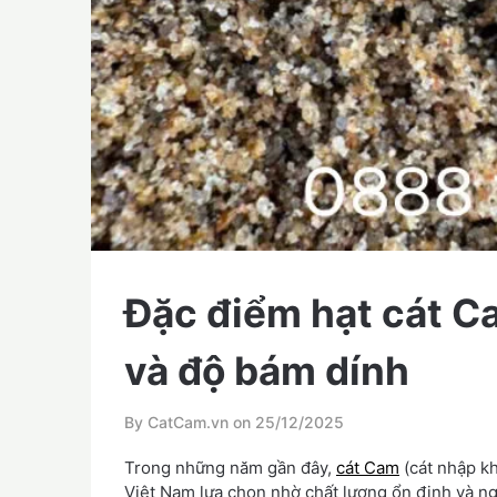
Đặc điểm hạt cát C
và độ bám dính
By CatCam.vn on
25/12/2025
Trong những năm gần đây,
cát Cam
(cát nhập kh
Việt Nam lựa chọn nhờ chất lượng ổn định và n