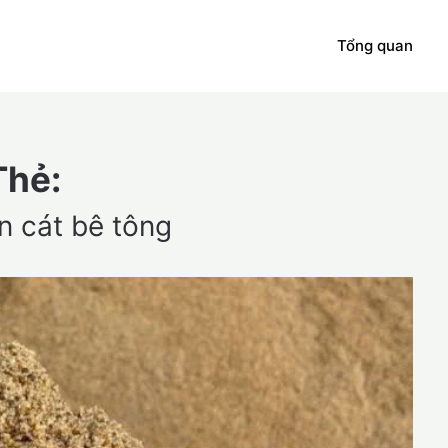
Tổng quan
Thẻ:
n cát bê tông