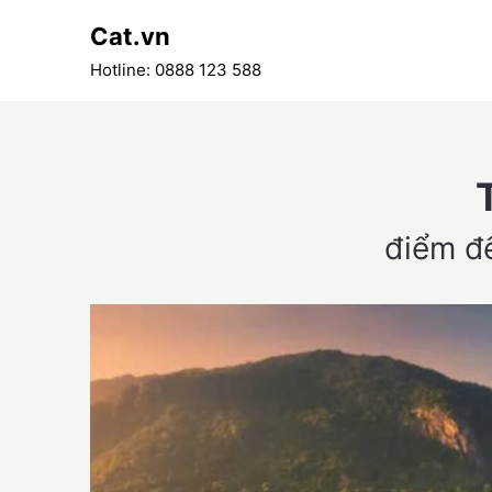
Skip
Cat.vn
to
content
Hotline: 0888 123 588
điểm đ