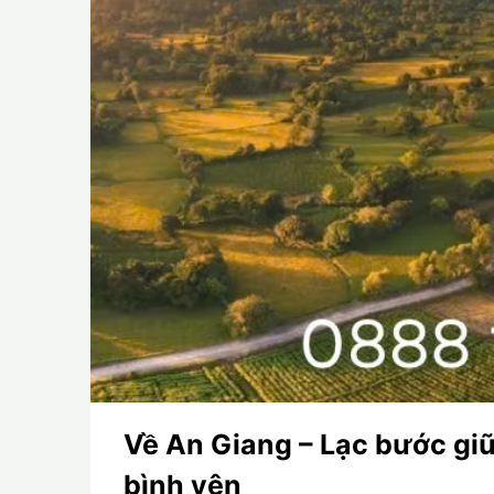
Về An Giang – Lạc bước giữ
bình yên