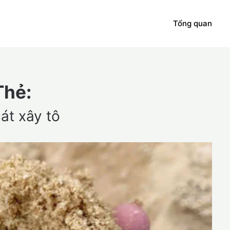
Tổng quan
Thẻ:
át xây tô